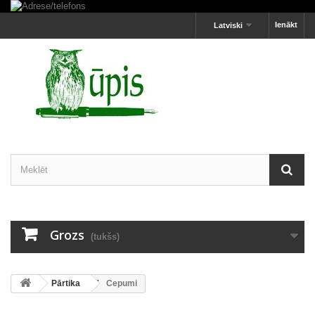
Ienākt
Latviski
Grozs
(tukšs)
Pārtika
Cepumi