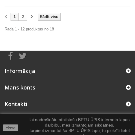
1
2
Rādīt visu
Rāda 1 - 12 produktus no 18
Informācija
Mans konts
Kontakti
lai nodrošinātu atbilstošu BPTU ŪPIS interneta lapas
darbību, mēs izmantojam sīkdatnes,
close
turpinot izmantot šo BPTU ŪPIS lapu, tu piekrīti lietot