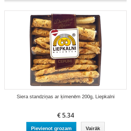
Siera standziņas ar ķimenēm 200g, Liepkalni
€ 5.34
Pievienot grozam
Vairāk