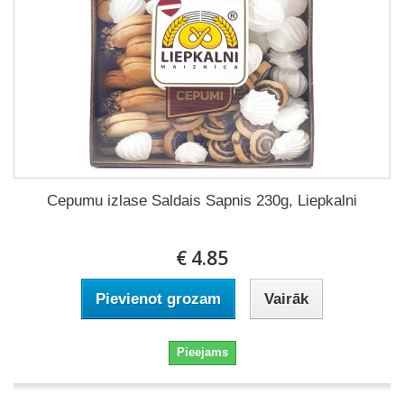
Cepumu izlase Saldais Sapnis 230g, Liepkalni
€ 4.85
Pievienot grozam
Vairāk
Pieejams