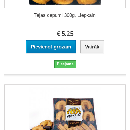
Tējas cepumi 300g, Liepkalni
€ 5.25
Pievienot grozam
Vairāk
Pieejams