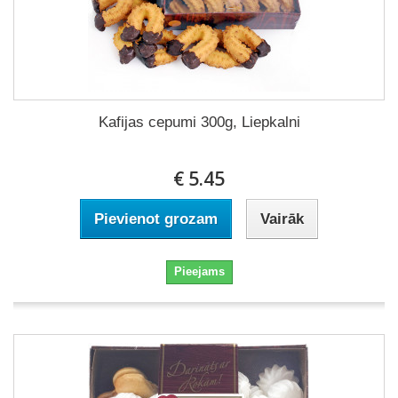
Kafijas cepumi 300g, Liepkalni
€ 5.45
Pievienot grozam
Vairāk
Pieejams