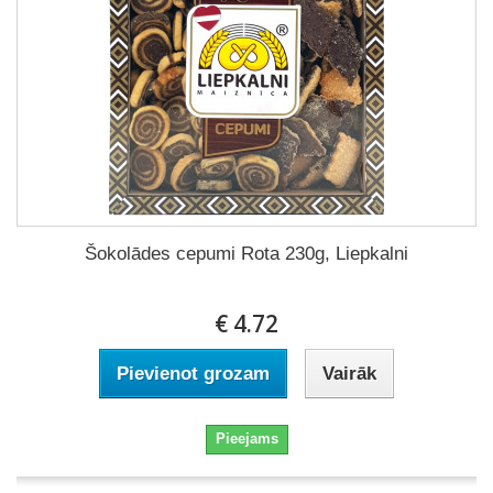
Šokolādes cepumi Rota 230g, Liepkalni
€ 4.72
Pievienot grozam
Vairāk
Pieejams