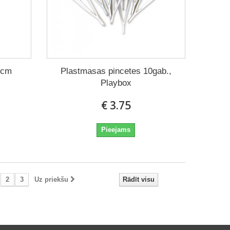
5cm
Plastmasas pincetes 10gab.,
Playbox
€ 3.75
Pieejams
2
3
Uz priekšu
Rādīt visu