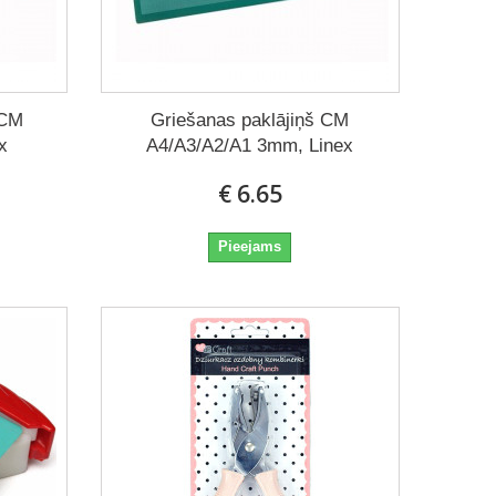
HCM
Griešanas paklājiņš CM
x
A4/A3/A2/A1 3mm, Linex
€ 6.65
Pieejams