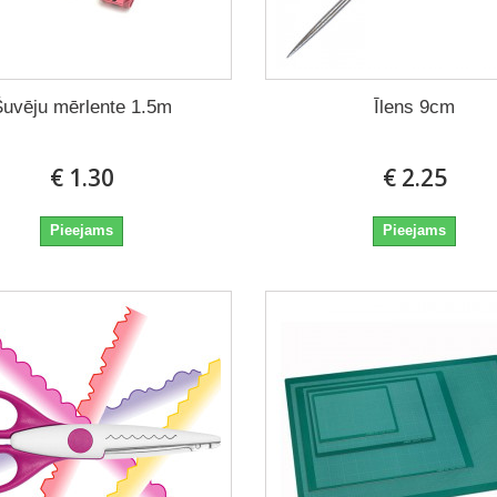
Šuvēju mērlente 1.5m
Īlens 9cm
€ 1.30
€ 2.25
Pieejams
Pieejams