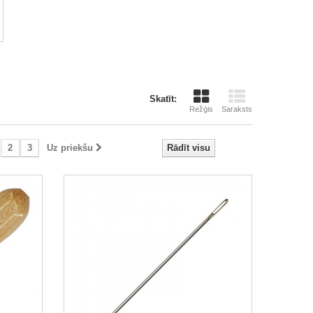
Skatīt:
Režģis
Saraksts
2
3
Uz priekšu
Rādīt visu