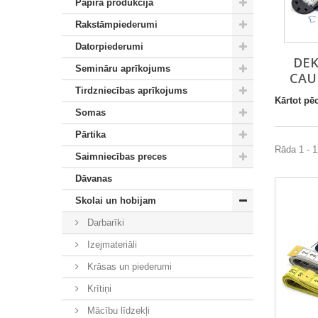
Papīra produkcija
Rakstāmpiederumi
Datorpiederumi
DEK
Semināru aprīkojums
CAU
Tirdzniecības aprīkojums
Kārtot pē
Somas
Pārtika
Rāda 1 - 1
Saimniecības preces
Dāvanas
Skolai un hobijam
Darbarīki
Izejmateriāli
Krāsas un piederumi
Krītiņi
Mācību līdzekļi