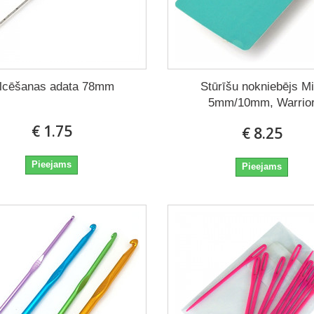
ilcēšanas adata 78mm
Stūrīšu nokniebējs Mi
5mm/10mm, Warrio
€ 1.75
€ 8.25
Pieejams
Pieejams