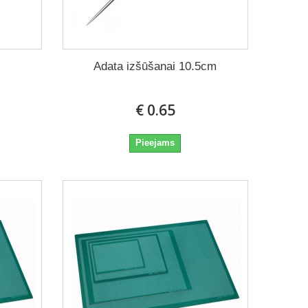
Adata izšūšanai 10.5cm
€ 0.65
Pieejams