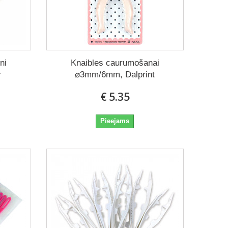
ni
Knaibles caurumošanai
r
⌀3mm/6mm, Dalprint
€ 5.35
Pieejams