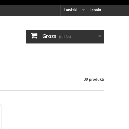
Latviski
Ienākt
Grozs
(tukšs)
30 produkti