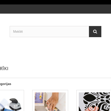
RĪKI
gorijas