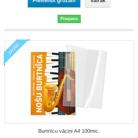
Pievienot grozam
Vairāk
Pieejams
JAUNS
Burtnīcu vāciņi A4 100mic.