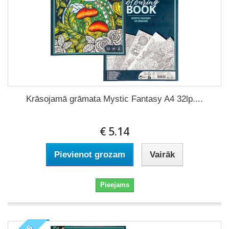
Krāsojamā grāmata Mystic Fantasy A4 32lp....
€ 5.14
Pievienot grozam
Vairāk
Pieejams