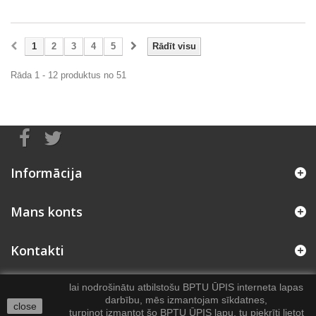
1
2
3
4
5
Rādīt visu
Rāda 1 - 12 produktus no 51
Informācija
Mans konts
Kontakti
lai nodrošinātu atbilstošu BPTU ŪPIS interneta lapas
darbību, mēs izmantojam sīkdatnes,
close
turpinot izmantot šo BPTU ŪPIS lapu, tu piekrīti lietot