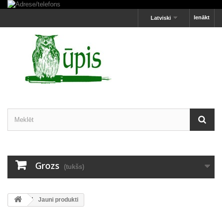
Ienākt
Latviski
Grozs
(tukšs)
Jauni produkti