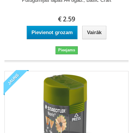
Putugumijas lapas A4 8gab., Basic Craft
€ 2.59
Pievienot grozam
Vairāk
Pieejams
JAUNS