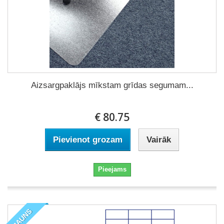
Aizsargpaklājs mīkstam grīdas segumam...
€ 80.75
Pievienot grozam
Vairāk
Pieejams
JAUNS