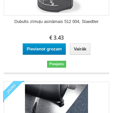
Dubults zīmuļu asināmais 512 004, Staedtler
€ 3.43
Pievienot grozam
Vairāk
Pieejams
JAUNS