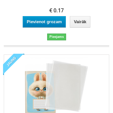
€ 0.17
Pievienot grozam
Vairāk
Pieejams
JAUNS