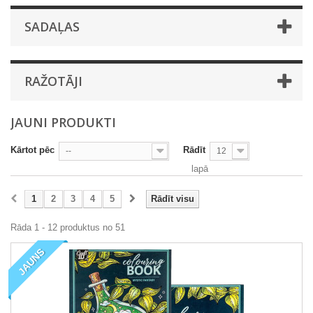
SADAĻAS
RAŽOTĀJI
JAUNI PRODUKTI
Kārtot pēc
Rādīt
--
12
lapā
1
2
3
4
5
Rādīt visu
Rāda 1 - 12 produktus no 51
JAUNS