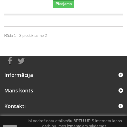
Pieejams
Rāda 1 - 2 produktus no 2
Informācija
Mans konts
Kontakti
lai nodrošinātu atbilstošu BPTU ŪPIS interneta lapas
darbību, mēs izmantojam sīkdatnes,