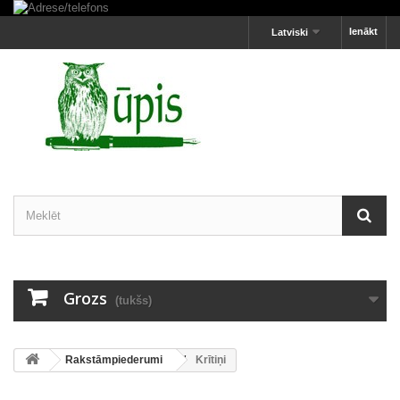
Ienākt
Latviski
Grozs
(tukšs)
Rakstāmpiederumi
Krītiņi