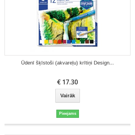
Ūdenī šķīstoši (akvareļu) krītiņi Design...
€ 17.30
Vairāk
Pieejams