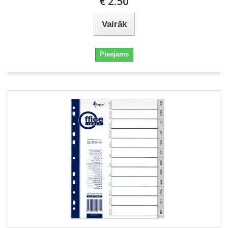
€ 2.50
Vairāk
Pieejams