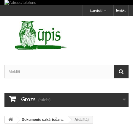
Ienākt
Latviski
Grozs
(tukšs)
Dokumentu sakārtošana
Atdalītāji