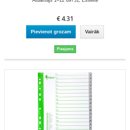
Atdalītājs 1–12 69751, Esselte
€ 4.31
Pievienot grozam
Vairāk
Pieejams