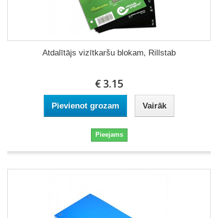
Atdalītājs vizītkaršu blokam, Rillstab
€ 3.15
Pievienot grozam
Vairāk
Pieejams