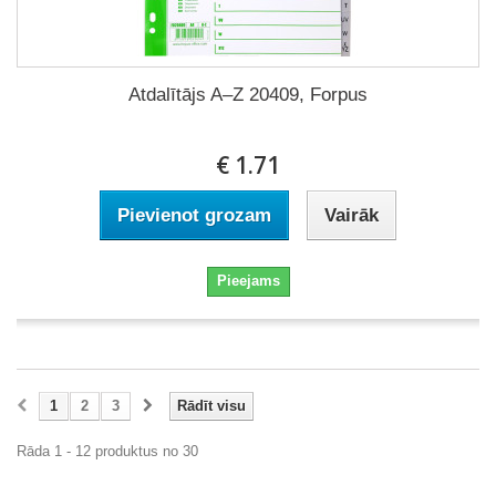
Atdalītājs A–Z 20409, Forpus
€ 1.71
Pievienot grozam
Vairāk
Pieejams
1
2
3
Rādīt visu
Rāda 1 - 12 produktus no 30