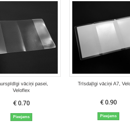
urspīdīgi vāciņi pasei,
Trīsdaļīgi vāciņi A7, Vel
Veloflex
€ 0.90
€ 0.70
Pieejams
Pieejams