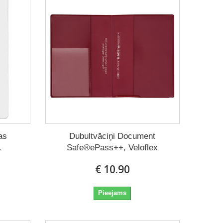
as
Dubultvāciņi Document
.
Safe®ePass++, Veloflex
€ 10.90
Pieejams