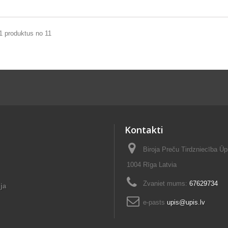
1 produktus no 11
Kontakti
Biroja Preču Tirdzniecība Ūp
1004 Rīga Latvia
Zvaniet mums:
67629734
ja
e-pasts
upis@upis.lv