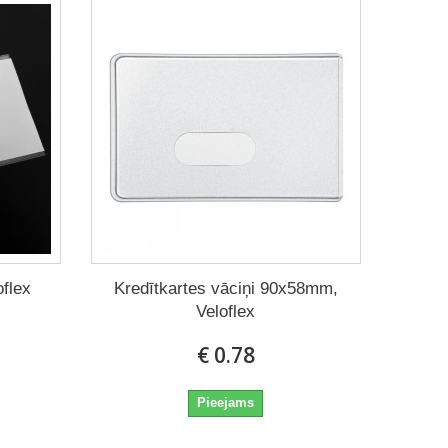
oflex
Kredītkartes vāciņi 90x58mm,
Veloflex
€ 0.78
Pieejams