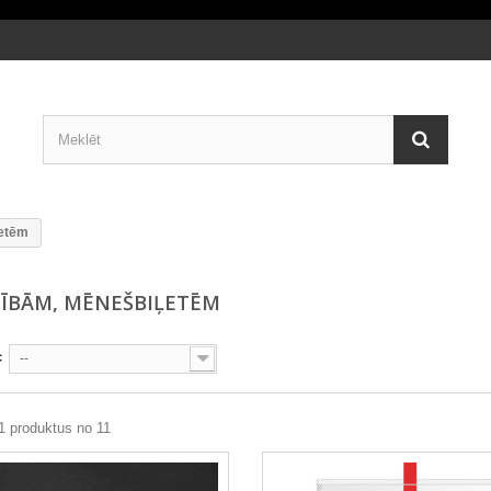
ļetēm
CĪBĀM, MĒNEŠBIĻETĒM
c
--
1 produktus no 11