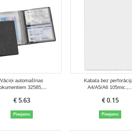
Vāciņi automašīnas
Kabata bez perforācij
okumentiem 32585,...
A4/A5/A6 105mic.,..
€ 5.63
€ 0.15
Pieejams
Pieejams