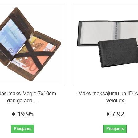
das maks Magic 7x10cm
Maks maksājumu un ID k
dabīga āda,...
Veloflex
€ 19.95
€ 7.92
Pieejams
Pieejams