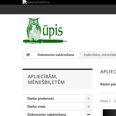
Dokumentu sakārtošana
Apliecībām, mēnešbi
APLIE
APLIECĪBĀM,
MĒNEŠBIĻETĒM
Kārtot pē
Darba piederumi
Rāda 1 - 1
Darba vieta
Dokumentu sakārtošana