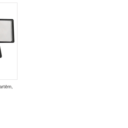
artēm,