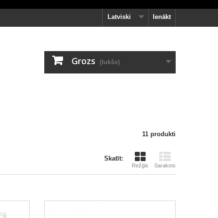
Latviski
Ienākt
Grozs
(tukšs)
11 produkti
Skatīt:
Režģis
Saraksts