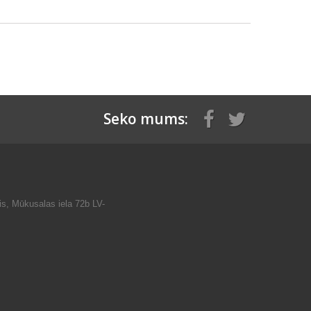
Seko mums:
is, Mūkusalas iela 72b LV-