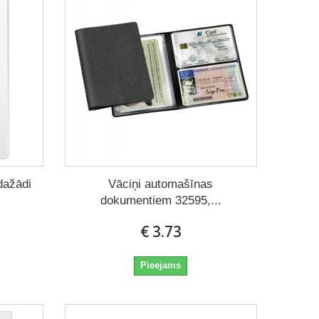
dažādi
Vāciņi automašīnas
dokumentiem 32595,...
€ 3.73
Pieejams