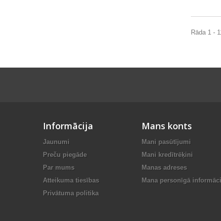
Rāda 1 - 1
Informācija
Mans konts
Jaunumi
Mani pasūtījumi
Preču piegāde
Mani kredītrēķini
Par mums
Manas adreses
Atteikuma tiesības
Mana personīgā informāci
Privātuma politika