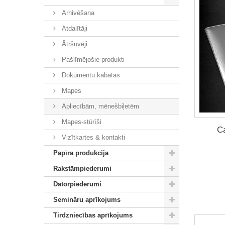
Arhivēšana
Atdalītāji
Ātršuvēji
Pašlīmējošie produkti
Dokumentu kabatas
Mapes
Apliecībām, mēnešbiļetēm
Mapes-stūrīši
Ca
Vizītkartes & kontakti
Papīra produkcija
Rakstāmpiederumi
Datorpiederumi
Semināru aprīkojums
Tirdzniecības aprīkojums