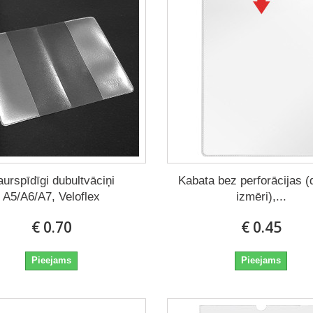
urspīdīgi dubultvāciņi
Kabata bez perforācijas (
A5/A6/A7, Veloflex
izmēri),...
€ 0.70
€ 0.45
Pieejams
Pieejams