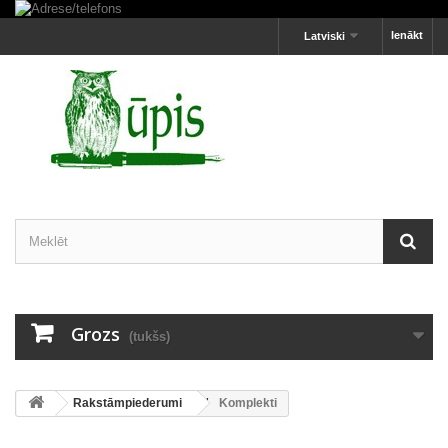
Ienākt
Latviski
Grozs
(tukšs)
Rakstāmpiederumi
Komplekti