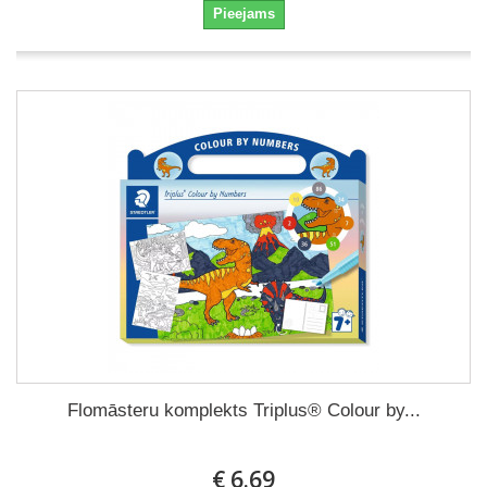
Pieejams
Flomāsteru komplekts Triplus® Colour by...
€ 6.69