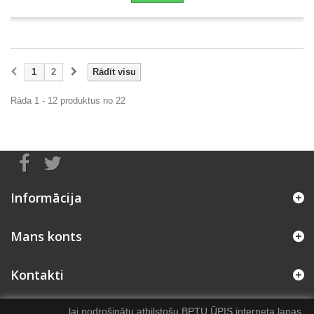
1
2
Rādīt visu
Rāda 1 - 12 produktus no 22
Informācija
Mans konts
Kontakti
lai nodrošinātu atbilstošu BPTU ŪPIS interneta lapas