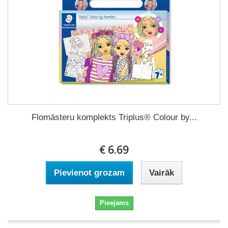
Flomāsteru komplekts Triplus® Colour by...
€ 6.69
Pievienot grozam
Vairāk
Pieejams