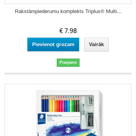
Rakstāmpiederumu komplekts Triplus® Multi...
€ 7.98
Pievienot grozam
Vairāk
Pieejams