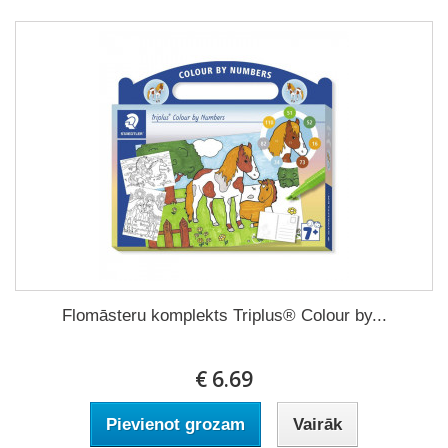
Flomāsteru komplekts Triplus® Colour by...
€ 6.69
Pievienot grozam
Vairāk