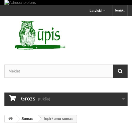
Ienākt
Latviski
Grozs
(tukšs)
Somas
Iepirkumu somas