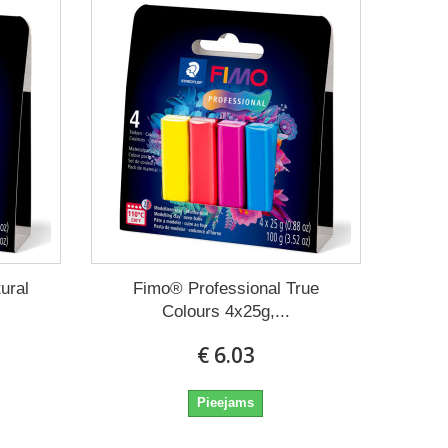
ural
Fimo® Professional True
Colours 4x25g,...
€ 6.03
Pieejams