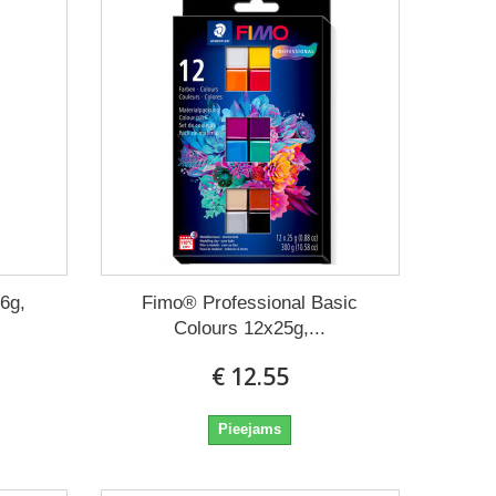
6g,
Fimo® Professional Basic
Colours 12x25g,...
€ 12.55
Pieejams