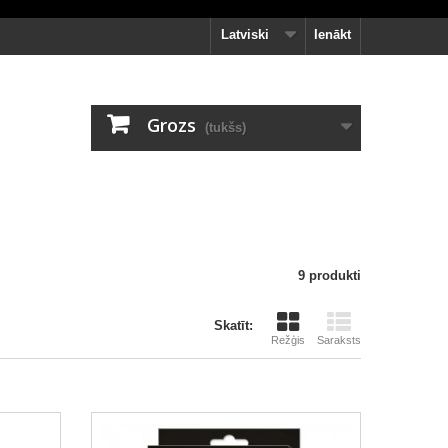
Latviski
Ienākt
Grozs
(tukšs)
9 produkti
Skatīt:
Režģis
Saraksts