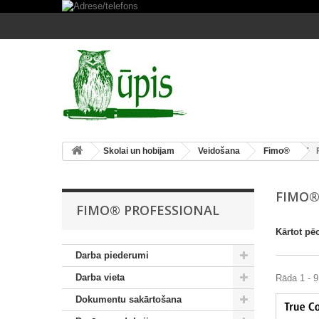
Skolai un hobijam
Veidošana
Fimo®
FIMO®
FIMO® PROFESSIONAL
Kārtot pē
Darba piederumi
Darba vieta
Rāda 1 - 9
Dokumentu sakārtošana