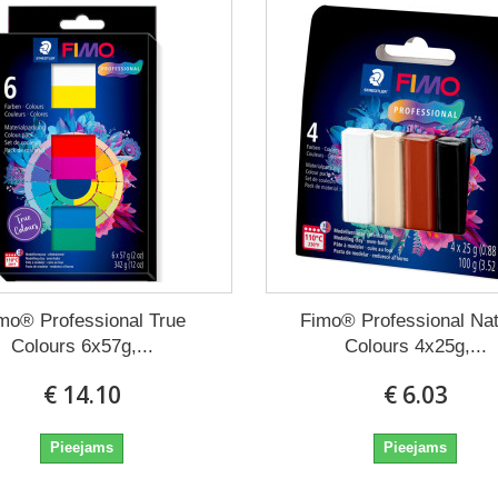
mo® Professional True
Fimo® Professional Nat
Colours 6x57g,...
Colours 4x25g,...
€ 14.10
€ 6.03
Pieejams
Pieejams