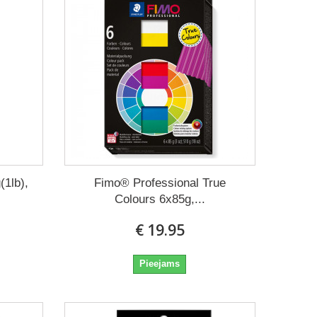
(1lb),
Fimo® Professional True
Colours 6x85g,...
€ 19.95
Pieejams