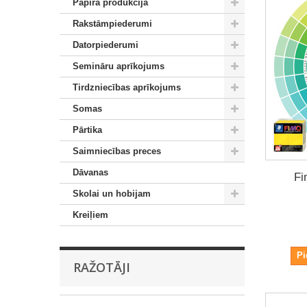
Papīra produkcija
Rakstāmpiederumi
Datorpiederumi
Semināru aprīkojums
Tirdzniecības aprīkojums
Somas
Pārtika
Saimniecības preces
Dāvanas
Fi
Skolai un hobijam
Kreiļiem
Pi
RAŽOTĀJI