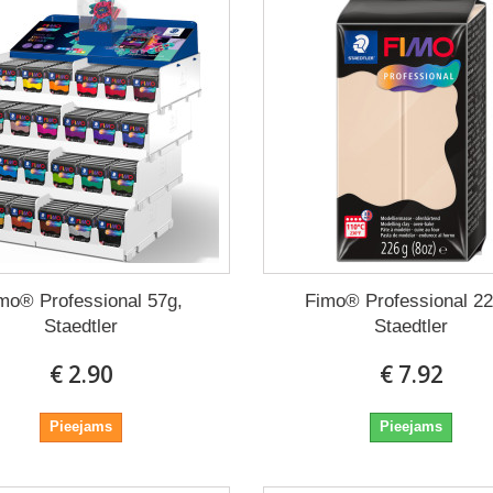
mo® Professional 57g,
Fimo® Professional 22
Staedtler
Staedtler
€ 2.90
€ 7.92
Pieejams
Pieejams