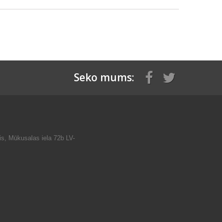
Seko mums:
is, Mūkusalas iela 72b LV-