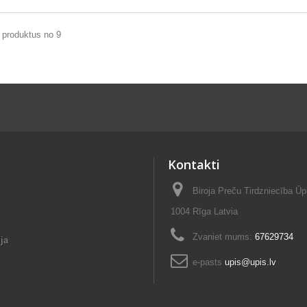
 produktus no 9
Kontakti
Biroja Preču Tirdzniecība Ūp
1004 Rīga Latvia
Zvaniet mums:
67629734
ja
e-pasts
upis@upis.lv