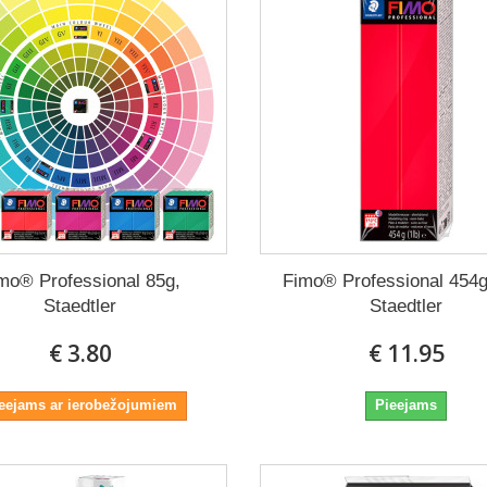
mo® Professional 85g,
Fimo® Professional 454g
Staedtler
Staedtler
€ 3.80
€ 11.95
eejams ar ierobežojumiem
Pieejams