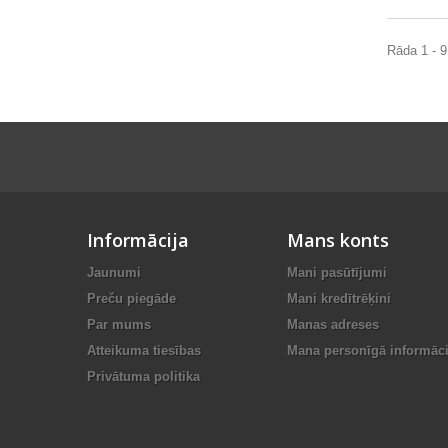
Rāda 1 - 9
Informācija
Mans konts
Jaunumi
Mani pasūtījumi
Preču piegāde
Mani kredītrēķini
Par mums
Manas adreses
Atteikuma tiesības
Mana personīgā informāci
Privātuma politika