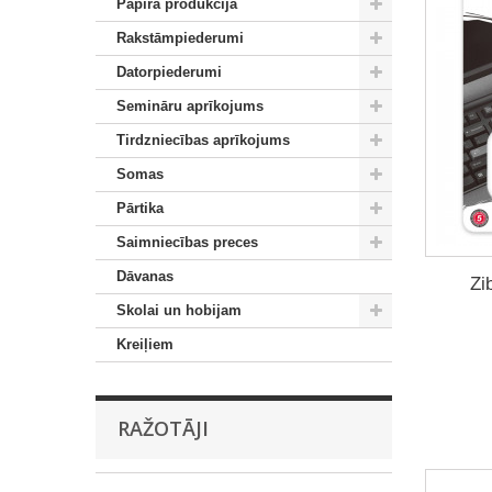
Papīra produkcija
Rakstāmpiederumi
Datorpiederumi
Semināru aprīkojums
Tirdzniecības aprīkojums
Somas
Pārtika
Saimniecības preces
Dāvanas
Zi
Skolai un hobijam
Kreiļiem
RAŽOTĀJI