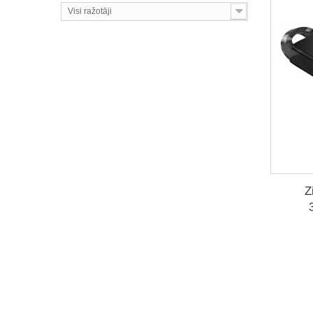
Visi ražotāji
Z