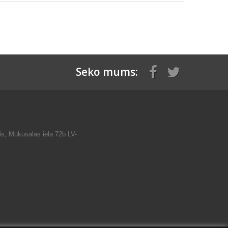
Seko mums:
is, Mūkusalas iela 72b LV-