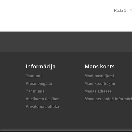
Rāda 1 - 4
Informācija
Mans konts
Jaunumi
Mani pasūtījumi
Preču piegāde
Mani kredītrēķini
Par mums
Manas adreses
Atteikuma tiesības
Mana personīgā informāci
Privātuma politika