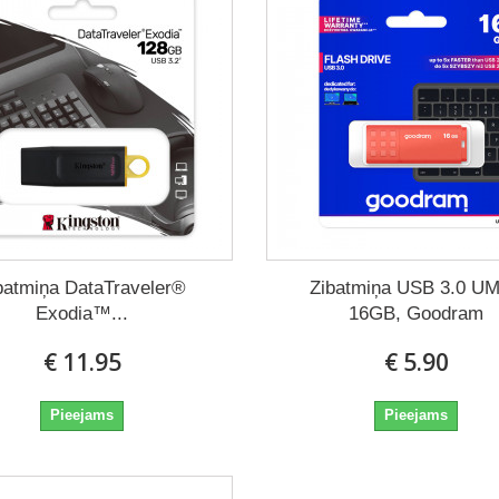
batmiņa DataTraveler®
Zibatmiņa USB 3.0 U
Exodia™...
16GB, Goodram
€ 11.95
€ 5.90
Pieejams
Pieejams