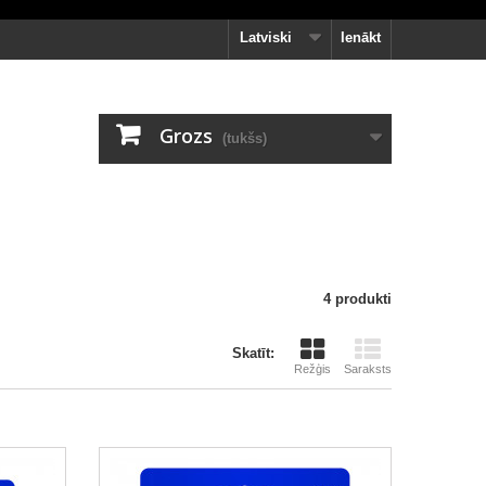
Latviski
Ienākt
Grozs
(tukšs)
4 produkti
Skatīt:
Režģis
Saraksts