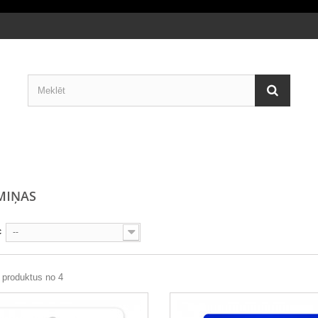
MIŅAS
c
--
 produktus no 4