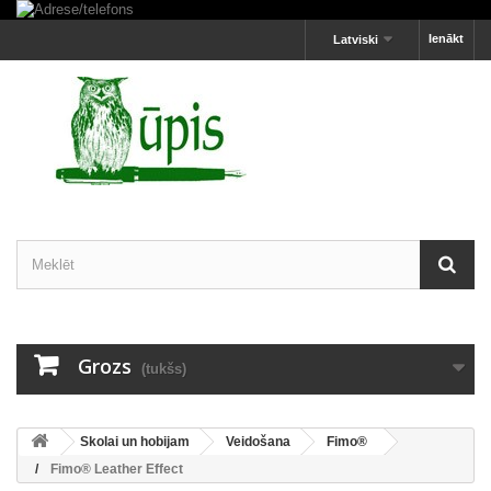
Ienākt
Latviski
Grozs
(tukšs)
Skolai un hobijam
Veidošana
Fimo®
Fimo® Leather Effect