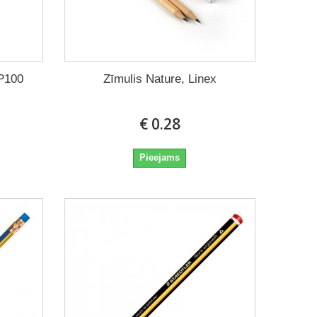
WP100
Zīmulis Nature, Linex
€ 0.28
Pieejams