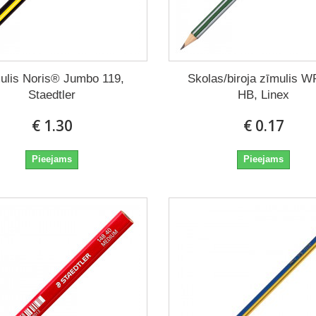
ulis Noris® Jumbo 119,
Skolas/biroja zīmulis 
Staedtler
HB, Linex
€ 1.30
€ 0.17
Pieejams
Pieejams