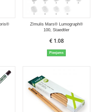
oris®
Zīmulis Mars® Lumograph®
100, Staedtler
€ 1.08
Pieejams