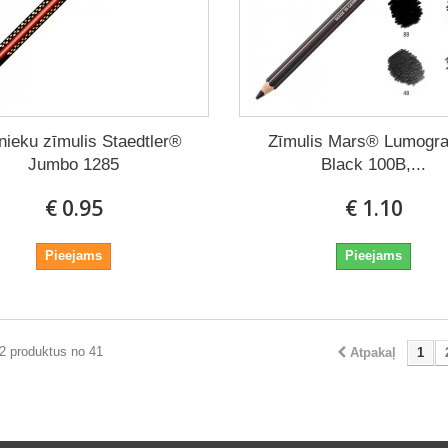
nieku zīmulis Staedtler®
Zīmulis Mars® Lumogr
Jumbo 1285
Black 100B,...
€ 0.95
€ 1.10
Pieejams
Pieejams
2 produktus no 41
Atpakaļ
1