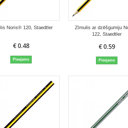
lis Noris® 120, Staedtler
Zīmulis ar dzēšgumiju N
122, Staedtler
€ 0.48
€ 0.59
Pieejams
Pieejams