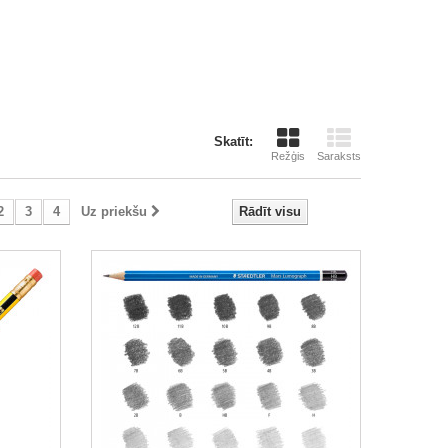
Skatīt:
Režģis
Saraksts
2
3
4
Uz priekšu
Rādīt visu