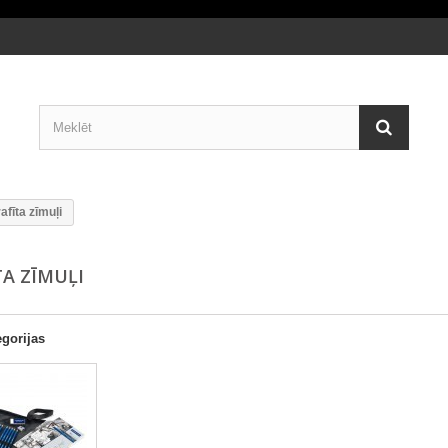
afīta zīmuļi
TA ZĪMUĻI
gorijas