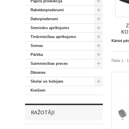
Papīra produkcija
Rakstāmpiederumi
Datorpiederumi
Semināru aprīkojums
KO
Tirdzniecības aprīkojums
Kārtot pē
Somas
Pārtika
Rāda 1 - 1
Saimniecības preces
Dāvanas
Skolai un hobijam
Kreiļiem
RAŽOTĀJI