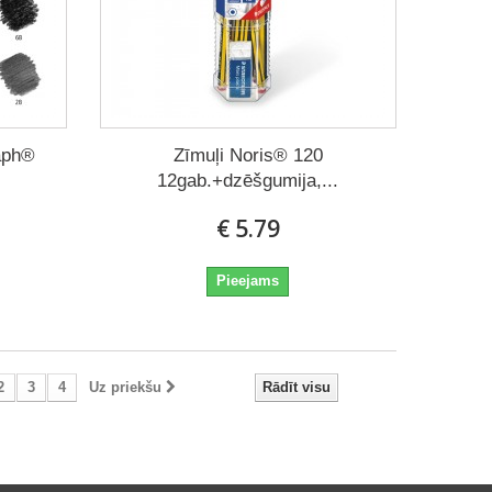
aph®
Zīmuļi Noris® 120
12gab.+dzēšgumija,...
€ 5.79
Pieejams
2
3
4
Uz priekšu
Rādīt visu