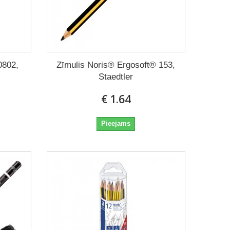
0802,
Zīmulis Noris® Ergosoft® 153,
Staedtler
€ 1.64
Pieejams