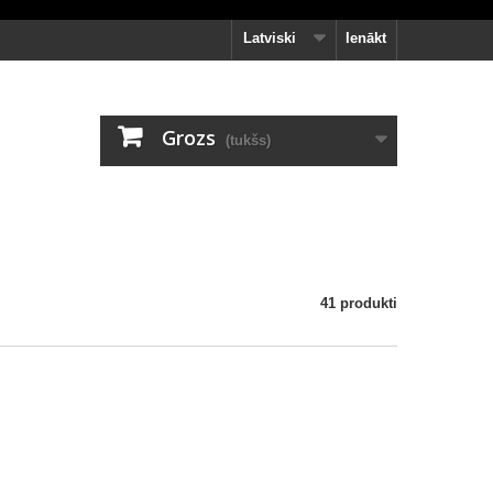
Latviski
Ienākt
Grozs
(tukšs)
41 produkti