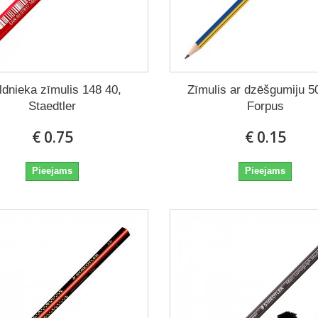
ldnieka zīmulis 148 40,
Zīmulis ar dzēšgumiju 5
Staedtler
Forpus
€ 0.75
€ 0.15
Pieejams
Pieejams