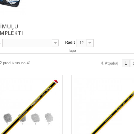
ZĪMUĻU
MPLEKTI
c
Rādīt
--
12
lapā
2 produktus no 41
Atpakaļ
1