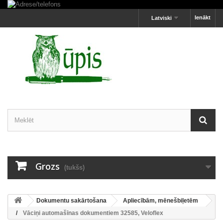
Ienākt
Latviski
Grozs
(tukšs)
Dokumentu sakārtošana
Apliecībām, mēnešbiļetēm
Vāciņi automašīnas dokumentiem 32585, Veloflex