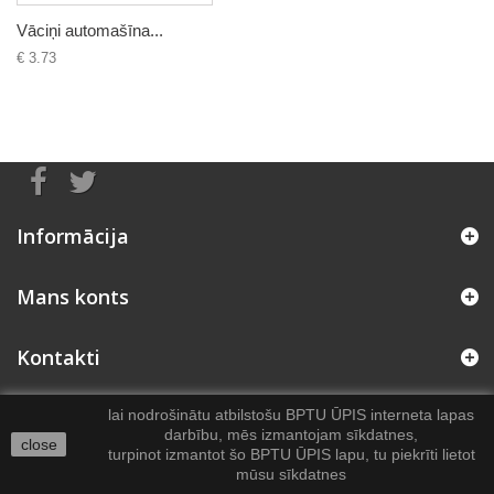
Vāciņi automašīna...
€ 3.73
Informācija
Mans konts
Kontakti
lai nodrošinātu atbilstošu BPTU ŪPIS interneta lapas
darbību, mēs izmantojam sīkdatnes,
close
turpinot izmantot šo BPTU ŪPIS lapu, tu piekrīti lietot
mūsu sīkdatnes