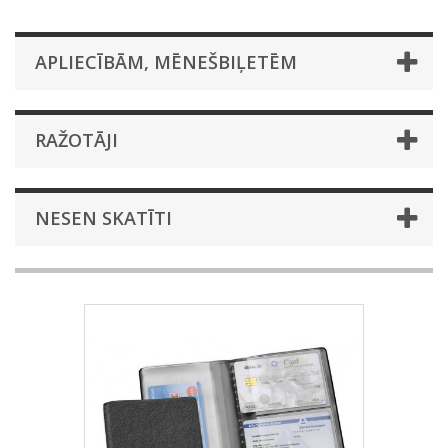
APLIECĪBĀM, MĒNEŠBIĻETĒM
RAŽOTĀJI
NESEN SKATĪTI