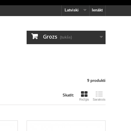
Latviski
Ienākt
Grozs
(tukšs)
9 produkti
Skatīt:
Režģis
Saraksts