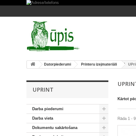
Datorpiederumi
Printeru izejmateriāli
UPri
UPRI
UPRINT
Kārtot pē
Darba piederumi
Darba vieta
Rāda 1 - 9
Dokumentu sakārtošana