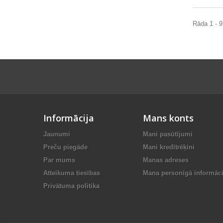
Rāda 1 - 9
Informācija
Mans konts
Jaunumi
Mani pasūtījumi
Preču piegāde
Mani kredītrēķini
Par mums
Manas adreses
Atteikuma tiesības
Mana personīgā informāci
Privātuma politika