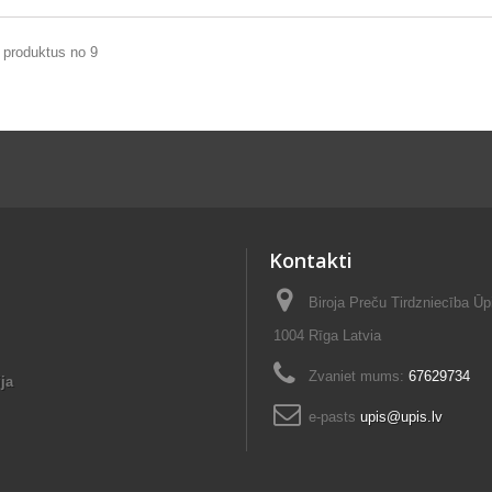
 produktus no 9
Kontakti
Biroja Preču Tirdzniecība Ūp
1004 Rīga Latvia
Zvaniet mums:
67629734
ja
e-pasts
upis@upis.lv