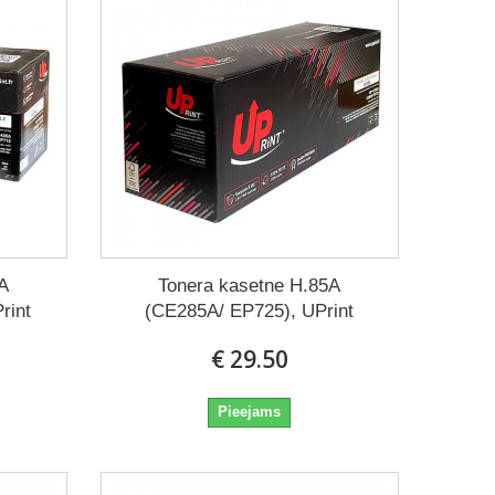
5A
Tonera kasetne H.85A
rint
(CE285A/ EP725), UPrint
€ 29.50
Pieejams