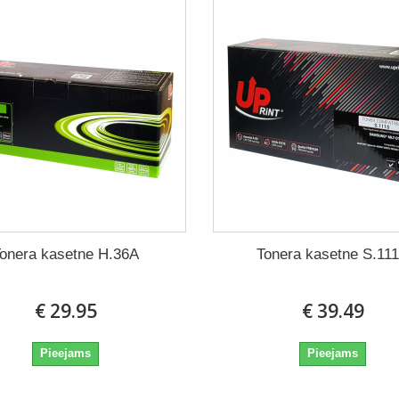
onera kasetne H.36A
Tonera kasetne S.11
€ 29.95
€ 39.49
Pieejams
Pieejams