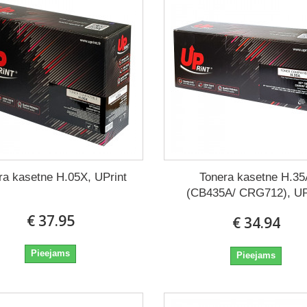
ra kasetne H.05X, UPrint
Tonera kasetne H.3
(CB435A/ CRG712), UP
€ 37.95
€ 34.94
Pieejams
Pieejams