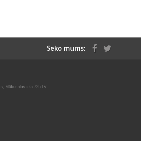
Seko mums:
is, Mūkusalas iela 72b LV-