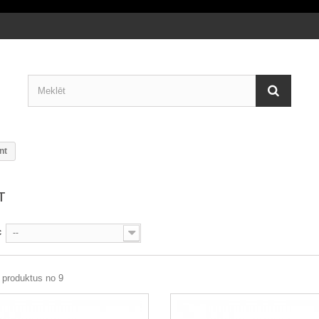
nt
NT
c
--
 produktus no 9