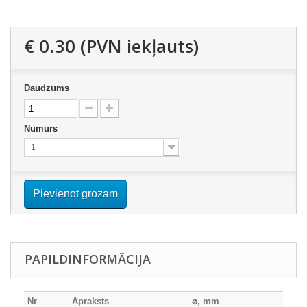
€ 0.30
(PVN iekļauts)
Daudzums
Numurs
1
Pievienot grozam
PAPILDINFORMĀCIJA
Nr
Apraksts
⌀
, mm