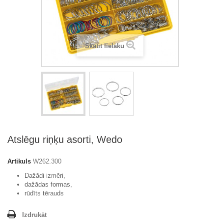
Skatīt lielāku
Atslēgu riņķu asorti, Wedo
Artikuls
W262.300
Dažādi izmēri,
dažādas formas,
rūdīts tērauds
Izdrukāt