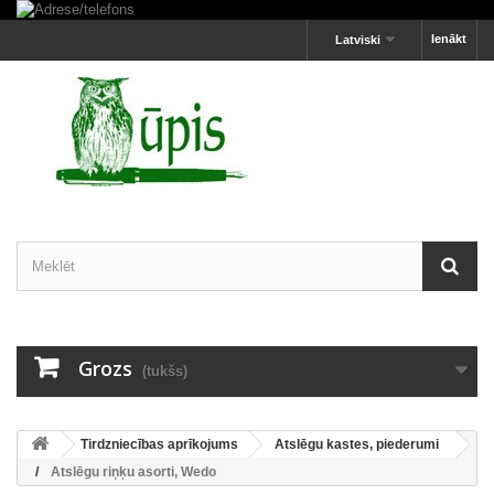
Ienākt
Latviski
Grozs
(tukšs)
Tirdzniecības aprīkojums
Atslēgu kastes, piederumi
Atslēgu riņķu asorti, Wedo