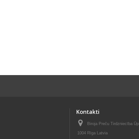
Kontakti
Biroja Preču Tirdzniecība Ūp
1004 Rīga Latvia