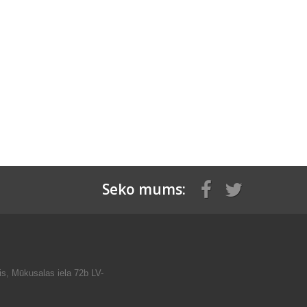
Seko mums:
is, Mūkusalas iela 72b LV-