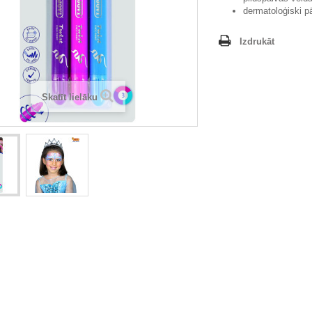
dermatoloģiski p
Izdrukāt
Skatīt lielāku