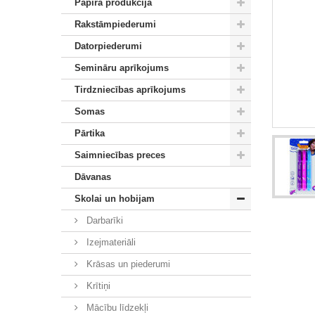
Papīra produkcija
Rakstāmpiederumi
Datorpiederumi
Semināru aprīkojums
Tirdzniecības aprīkojums
Somas
Pārtika
Saimniecības preces
Dāvanas
Skolai un hobijam
Darbarīki
Izejmateriāli
Krāsas un piederumi
Krītiņi
Mācību līdzekļi