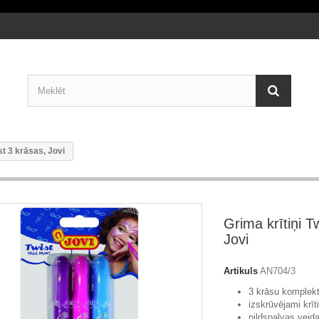
st 3 krāsas, Jovi
Grima krītiņi T
Jovi
Artikuls
AN704/3
3 krāsu komplekt
izskrūvējami krīti
pildspalvas veid