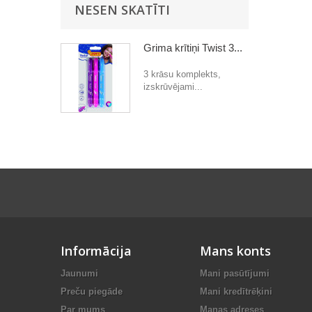
NESEN SKATĪTI
Grima krītiņi Twist 3...
3 krāsu komplekts,
izskrūvējami...
Informācija
Mans konts
Jaunumi
Mani pasūtījumi
Preču piegāde
Mani kredītrēķini
Par mums
Manas adreses