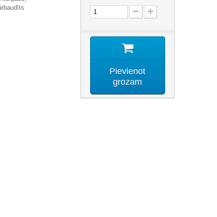
ārbaudīt
s
Pievienot
grozam