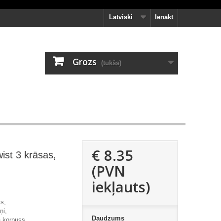
Latviski
Ienākt
Grozs
(tukšs)
€ 8.35
wist 3 krāsas,
(PVN
iekļauts)
s,
ņi
,
Daudzums
a korpuss,