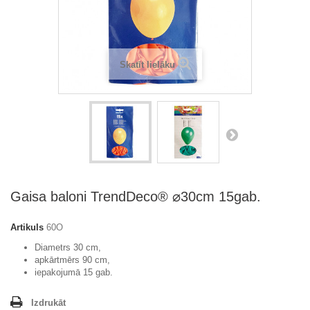
Skatīt lielāku
Gaisa baloni TrendDeco® ⌀30cm 15gab.
Artikuls
60O
Diametrs 30 cm,
apkārtmērs 90 cm,
iepakojumā 15 gab.
Izdrukāt