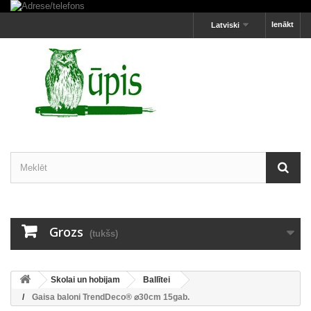
Ienākt
Latviski
Grozs
(tukšs)
Skolai un hobijam
Ballītei
Gaisa baloni TrendDeco® ⌀30cm 15gab.