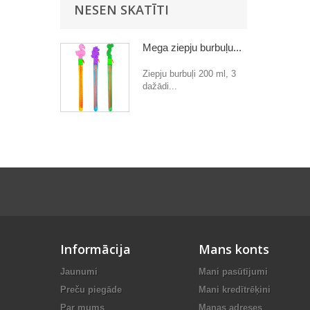
NESEN SKATĪTI
Mega ziepju burbuļu...
Ziepju burbuļi 200 ml, 3
dažādi...
Informācija
Mans konts
Jaunumi
Mani pasūtījumi
Preču piegāde
Mani kredītrēķini
Par mums
Manas adreses