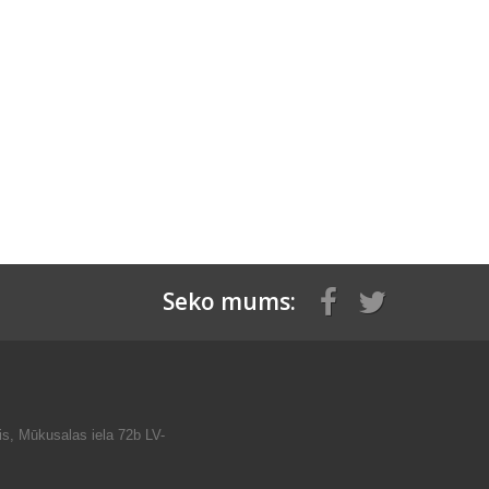
Seko mums:
is, Mūkusalas iela 72b LV-