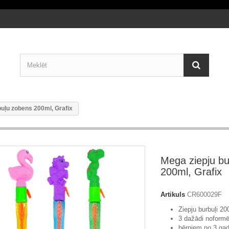
buļu zobens 200ml, Grafix
Mega ziepju b
200ml, Grafix
Artikuls
CR600029F
Ziepju burbuļi 20
3 dažādi noformē
bērniem no 3 ga