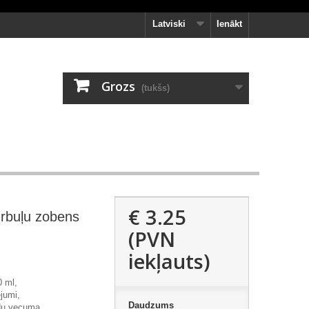
Latviski
Ienākt
Grozs
(tukšs)
€ 3.25
urbuļu zobens
(PVN
iekļauts)
0 ml,
jumi,
Daudzums
du vecuma