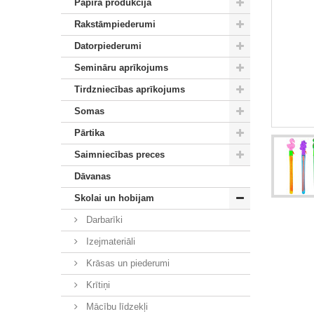
Papīra produkcija
Rakstāmpiederumi
Datorpiederumi
Semināru aprīkojums
Tirdzniecības aprīkojums
Somas
Pārtika
Saimniecības preces
Dāvanas
Skolai un hobijam
Darbarīki
Izejmateriāli
Krāsas un piederumi
Krītiņi
Mācību līdzekļi