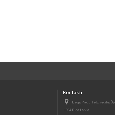
Kontakti
Biroja Preču Tirdzniecība Ūp
1004 Rīga Latvia