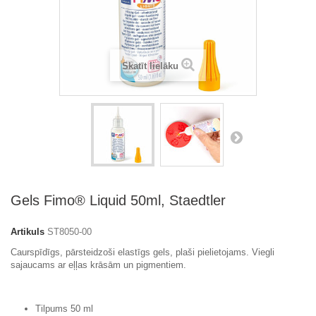
Skatīt lielāku
Gels Fimo® Liquid 50ml, Staedtler
Artikuls
ST8050-00
Caurspīdīgs, pārsteidzoši elastīgs gels, plaši pielietojams. Viegli
sajaucams ar eļļas krāsām un pigmentiem.
Tilpums 50 ml