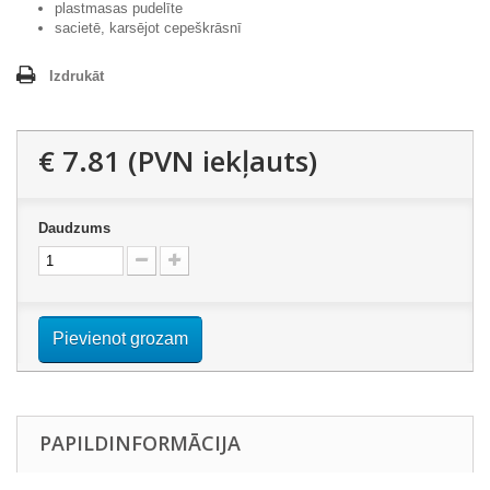
plastmasas pudelīte
sacietē, karsējot cepeškrāsnī
Izdrukāt
€ 7.81
(PVN iekļauts)
Daudzums
Pievienot grozam
PAPILDINFORMĀCIJA