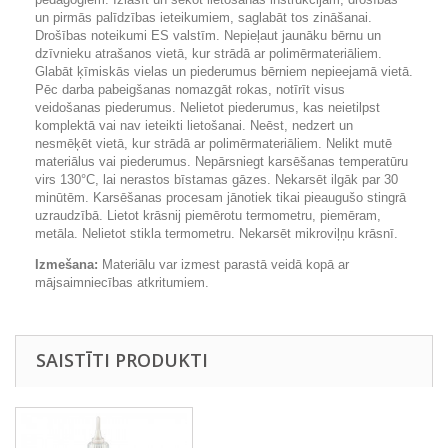
un pirmās palīdzības ieteikumiem, saglabāt tos zināšanai.
Drošības noteikumi ES valstīm. Nepieļaut jaunāku bērnu un
dzīvnieku atrašanos vietā, kur strādā ar polimērmateriāliem.
Glabāt ķīmiskās vielas un piederumus bērniem nepieejamā vietā.
Pēc darba pabeigšanas nomazgāt rokas, notīrīt visus
veidošanas piederumus. Nelietot piederumus, kas neietilpst
komplektā vai nav ieteikti lietošanai. Neēst, nedzert un
nesmēķēt vietā, kur strādā ar polimērmateriāliem. Nelikt mutē
materiālus vai piederumus. Nepārsniegt karsēšanas temperatūru
virs 130°C, lai nerastos bīstamas gāzes. Nekarsēt ilgāk par 30
minūtēm. Karsēšanas procesam jānotiek tikai pieaugušo stingrā
uzraudzībā. Lietot krāsnij piemērotu termometru, piemēram,
metāla. Nelietot stikla termometru. Nekarsēt mikroviļņu krāsnī.
Izmešana:
Materiālu var izmest parastā veidā kopā ar
mājsaimniecības atkritumiem.
SAISTĪTI PRODUKTI