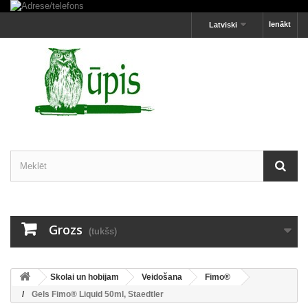
Ienākt
Latviski
Grozs
(tukšs)
Skolai un hobijam
Veidošana
Fimo®
Gels Fimo® Liquid 50ml, Staedtler