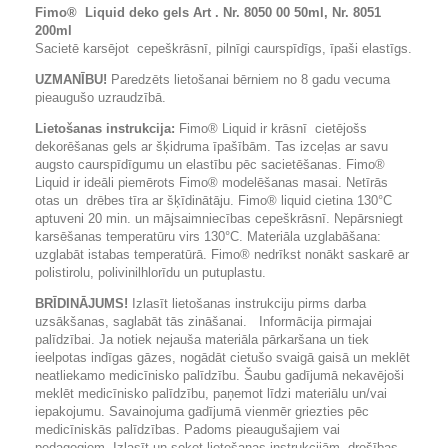
Fimo® Liquid deko gels Art . Nr. 8050 00 50ml, Nr. 8051
200ml
Sacietē karsējot cepeškrāsnī, pilnīgi caurspīdīgs, īpaši elastīgs.
UZMANĪBU!
Paredzēts lietošanai bērniem no 8 gadu vecuma
pieaugušo uzraudzībā.
Lietošanas instrukcija:
Fimo® Liquid ir krāsnī cietējošs
dekorēšanas gels ar šķidruma īpašībām. Tas izceļas ar savu
augsto caurspīdīgumu un elastību pēc sacietēšanas. Fimo®
Liquid ir ideāli piemērots Fimo® modelēšanas masai. Netīrās
otas un drēbes tīra ar šķīdinātāju. Fimo® liquid cietina 130°C
aptuveni 20 min. un mājsaimniecības cepeškrāsnī. Nepārsniegt
karsēšanas temperatūru virs 130°C. Materiāla uzglabāšana:
uzglabāt istabas temperatūrā. Fimo® nedrīkst nonākt saskarē ar
polistirolu, polivinilhlorīdu un putuplastu.
BRĪDINĀJUMS!
Izlasīt lietošanas instrukciju pirms darba
uzsākšanas, saglabāt tās zināšanai. Informācija pirmajai
palīdzībai. Ja notiek nejauša materiāla pārkaršana un tiek
ieelpotas indīgas gāzes, nogādāt cietušo svaigā gaisā un meklēt
neatliekamo medicīnisko palīdzību. Šaubu gadījumā nekavējoši
meklēt medicīnisko palīdzību, paņemot līdzi materiālu un/vai
iepakojumu. Savainojuma gadījumā vienmēr griezties pēc
medicīniskās palīdzības. Padoms pieaugušajiem vai
pedagogiem. Izlasīt un sekot lietošanas instrukcijām, drošības