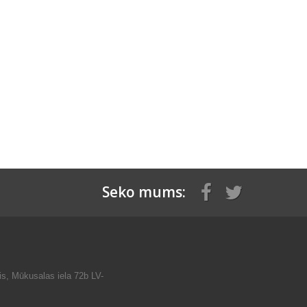
Seko mums:
is, Mūkusalas iela 72b LV-