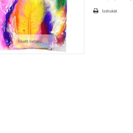
Izdrukāt
Skatīt lielāku