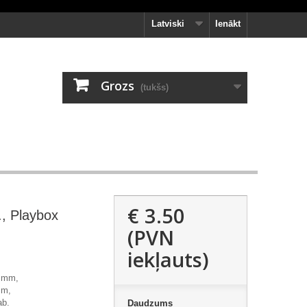
Latviski
Ienākt
Grozs
(tukšs)
€ 3.50
, Playbox
(PVN
iekļauts)
 mm,
mm,
ab.
Daudzums