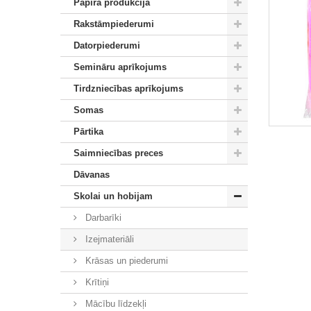
Papīra produkcija
Rakstāmpiederumi
Datorpiederumi
Semināru aprīkojums
Tirdzniecības aprīkojums
Somas
Pārtika
Saimniecības preces
Dāvanas
Skolai un hobijam
Darbarīki
Izejmateriāli
Krāsas un piederumi
Krītiņi
Mācību līdzekļi