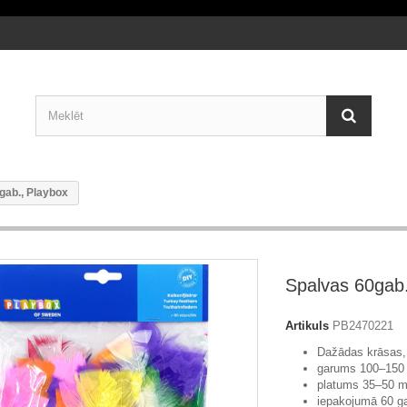
gab., Playbox
Spalvas 60gab.
Artikuls
PB2470221
Dažādas krāsas,
garums 100–150
platums 35–50 
iepakojumā 60 g