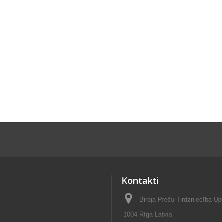
Kontakti
Biroja Preču Tirdzniecība Ūp
1004 Rīga Latvia