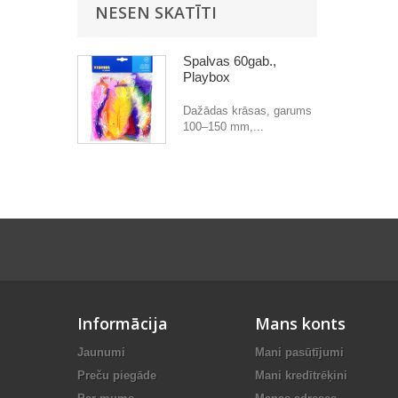
NESEN SKATĪTI
Spalvas 60gab.,
Playbox
Dažādas krāsas, garums
100–150 mm,...
Informācija
Mans konts
Jaunumi
Mani pasūtījumi
Preču piegāde
Mani kredītrēķini