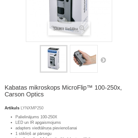
Skatīt lielāku
Kabatas mikroskops MicroFlip™ 100-250x,
Carson Optics
Artikuls
LYNXMP250
Palielinājums 100-250X
LED un IR apgaismojums
adapters viedtālruņa pievienošanai
1 stikliņš ar pārsegu