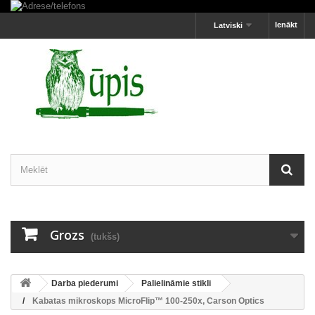
Ienākt
Latviski
Grozs
(tukšs)
Darba piederumi
Palielināmie stikli
Kabatas mikroskops MicroFlip™ 100-250x, Carson Optics