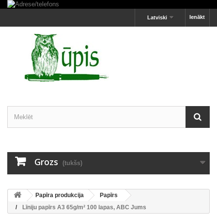
Ienākt
Latviski
Grozs
(tukšs)
Papīra produkcija
Papīrs
Līniju papīrs A3 65g/m² 100 lapas, ABC Jums