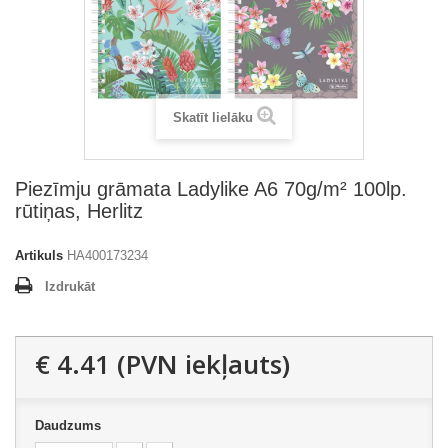
Skatīt lielāku
Piezīmju grāmata Ladylike A6 70g/m² 100lp.
rūtiņas, Herlitz
Artikuls
HA400173234
Izdrukāt
€ 4.41
(PVN iekļauts)
Daudzums