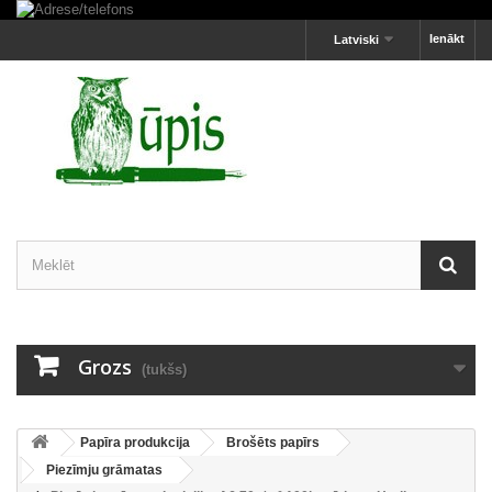
Ienākt
Latviski
Grozs
(tukšs)
Papīra produkcija
Brošēts papīrs
Piezīmju grāmatas