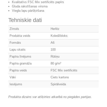
Kvalitatīvs FSC Mix sertificēts papīrs
Gluda rakstīšanas virsma
Viegla lapu pāršķiršana
Tehniskie dati
Zīmols
Herlitz
Produkta veids
Koledžbloks
Formāts
A6
Lapu skaits
100
Papīra līnējums
Rūtiņu
Papīra gramāža
80 g/m²
Papīra veids
FSC Mix sertificēts
Vāki
Ciets kartons
Iesējums
Spirālveida
Produkta dizains var atšķirties atkarībā no piegādes partijas.