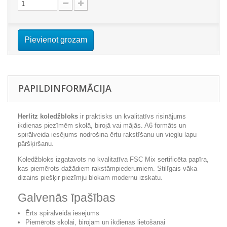
Pievienot grozam
PAPILDINFORMĀCIJA
Herlitz koledžbloks
ir praktisks un kvalitatīvs risinājums
ikdienas piezīmēm skolā, birojā vai mājās. A6 formāts un
spirālveida iesējums nodrošina ērtu rakstīšanu un vieglu lapu
pāršķiršanu.
Koledžbloks izgatavots no kvalitatīva FSC Mix sertificēta papīra,
kas piemērots dažādiem rakstāmpiederumiem. Stilīgais vāka
dizains piešķir piezīmju blokam modernu izskatu.
Galvenās īpašības
Ērts spirālveida iesējums
Piemērots skolai, birojam un ikdienas lietošanai