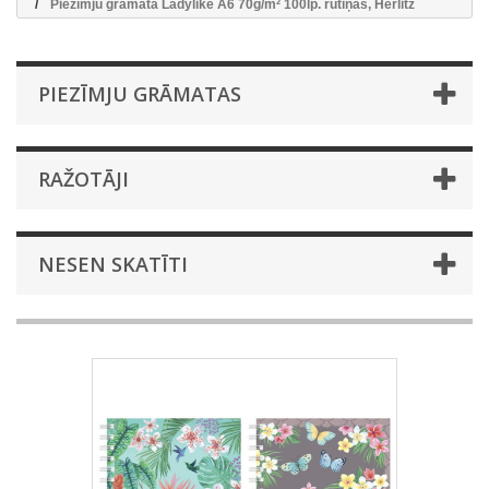
Piezīmju grāmata Ladylike A6 70g/m² 100lp. rūtiņas, Herlitz
PIEZĪMJU GRĀMATAS
RAŽOTĀJI
NESEN SKATĪTI