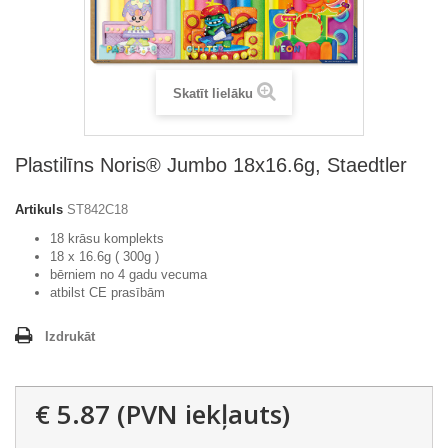
Skatīt lielāku
Plastilīns Noris® Jumbo 18x16.6g, Staedtler
Artikuls
ST842C18
18 krāsu komplekts
18 x 16.6g ( 300g )
bērniem no 4 gadu vecuma
atbilst CE prasībām
Izdrukāt
€ 5.87
(PVN iekļauts)