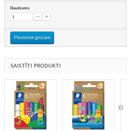
Daudzums
Pievienot grozam
SAISTĪTI PRODUKTI