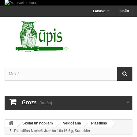
Ienākt
Latviski
Grozs
(tukšs)
Skolai un hobijam
Veidošana
Plastilīns
Plastilīns Noris® Jumbo 18x16.6g, Staedtler