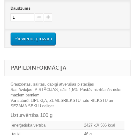
Daudzums
Pievienot grozam
PAPILDINFORMĀCIJA
Grauzdētas, sālītas, dabīgi atvērušās pistācijas
Sastāvdaļas: PISTĀCIJAS, sāls 1,5%. Pastāv aizrīšanās risks
maziem bērniem.
Var saturēt LIPEKĻA, ZEMESRIEKSTU, citu RIEKSTU un
SEZAMA SĒKLU daļiņas.
Uzturvērtība 100 g
enerģētiskā vērtība
2427 kJ/ 586 kcal
tauki
46 g