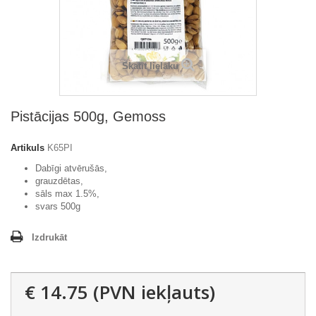
Skatīt lielāku
Pistācijas 500g, Gemoss
Artikuls
K65PI
Dabīgi atvērušās,
grauzdētas,
sāls max 1.5%,
svars 500g
Izdrukāt
€ 14.75
(PVN iekļauts)