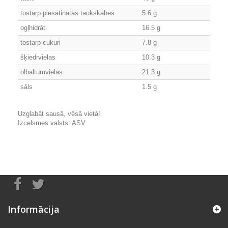
tostarp piesātinātās taukskābes
5.6 g
ogļhidrāti
16.5 g
tostarp cukuri
7.8 g
šķiedrvielas
10.3 g
olbaltumvielas
21.3 g
sāls
1.5 g
Uzglabāt sausā, vēsā vietā!
Izcelsmes valsts: ASV
Informācija