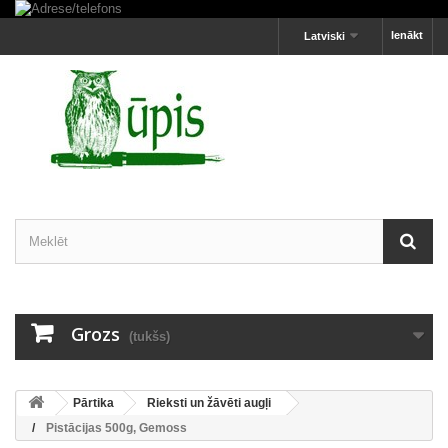
Ienākt
Latviski
Grozs
(tukšs)
Pārtika
Rieksti un žāvēti augļi
Pistācijas 500g, Gemoss