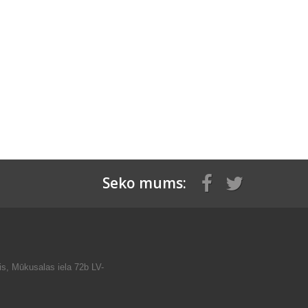
Seko mums:
is, Mūkusalas iela 72b LV-