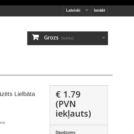
Latviski
Ienākt
Grozs
(tukšs)
€ 1.79
zēts Lielbāta
(PVN
iekļauts)
ens
Daudzums