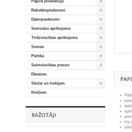
Papīra produkcija
Rakstāmpiederumi
Datorpiederumi
Semināru aprīkojums
Tirdzniecības aprīkojums
Somas
Pārtika
Saimniecības preces
Dāvanas
PAP
Skolai un hobijam
Kreiļiem
Pild
zems
dabī
opti
RAŽOTĀJI
piem
tīra
stik