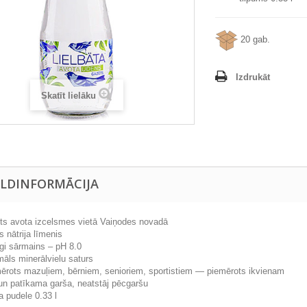
20 gab.
Izdrukāt
Skatīt lielāku
ILDINFORMĀCIJA
īts avota izcelsmes vietā Vaiņodes novadā
 nātrija līmenis
gi sārmains – pH 8.0
māls minerālvielu saturs
ērots mazuļiem, bērniem, senioriem, sportistiem — piemērots ikvienam
 un patīkama garša, neatstāj pēcgaršu
la pudele 0.33 l