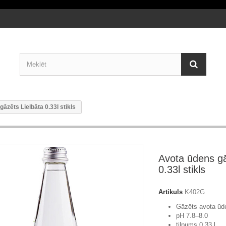
āzēts Lielbāta 0.33l stikls
Avota ūdens gā
0.33l stikls
Artikuls
K402G
Gāzēts avota ūd
pH 7.8–8.0
tilpums 0.33 l