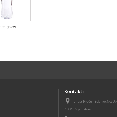
ns gāzēt...
Kontakti
Biroja Preču Tirdzniecība Ūp
1004 Rīga Latvia