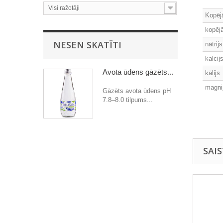
Visi ražotāji
Kopējā
kopēj
NESEN SKATĪTI
nātrijs
kalcij
Avota ūdens gāzēts...
kālijs
magni
Gāzēts avota ūdens pH
7.8–8.0 tilpums...
SAI