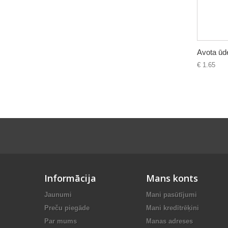
Avota ūde
€ 1.65
Informācija
Mans konts
Jaunumi
Mani pasūtījumi
Preču piegāde
Mani kredītrēķini
Par mums
Manas adreses