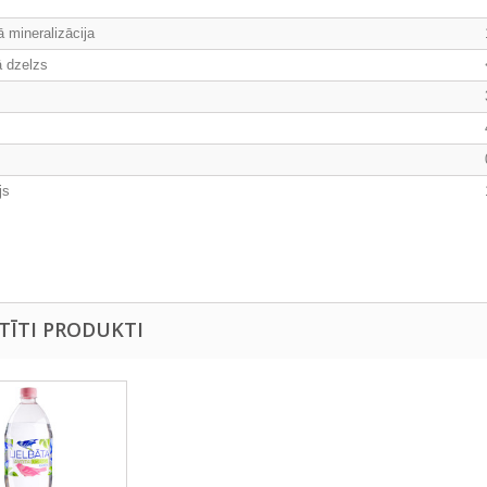
 mineralizācija
ā dzelzs
s
js
STĪTI PRODUKTI