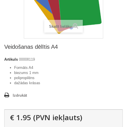
Skatīt lielāku
Veidošanas dēlītis A4
Artikuls
00008119
Formāts A4
biezums 1 mm
polipropilēns
dažādas krāsas
Izdrukāt
€ 1.95
(PVN iekļauts)