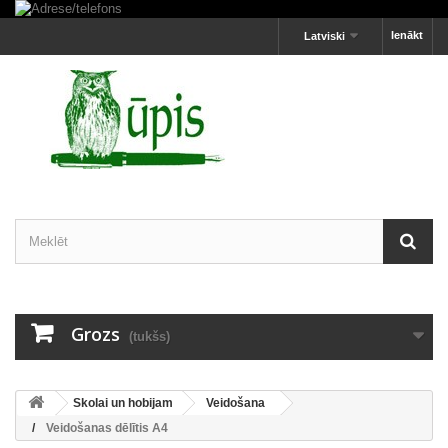
Ienākt
Latviski
Grozs
(tukšs)
Skolai un hobijam
Veidošana
Veidošanas dēlītis A4