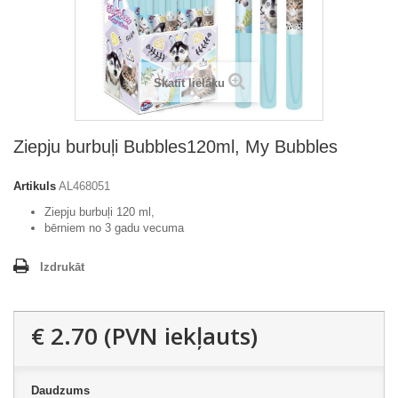
Skatīt lielāku
Ziepju burbuļi Bubbles120ml, My Bubbles
Artikuls
AL468051
Ziepju burbuļi 120 ml,
bērniem no 3 gadu vecuma
Izdrukāt
€ 2.70
(PVN iekļauts)
Daudzums