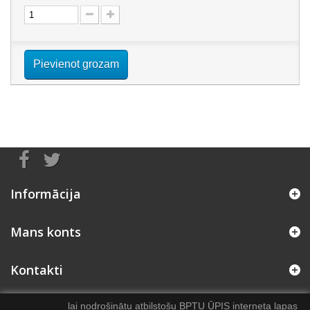
Pievienot grozam
Informācija
Mans konts
Kontakti
lai nodrošinātu atbilstošu BPTU ŪPIS interneta lapas