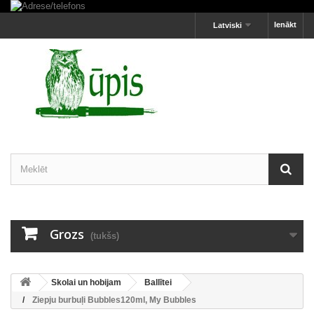
Ienākt
Latviski
Grozs
(tukšs)
Skolai un hobijam
Ballītei
Ziepju burbuļi Bubbles120ml, My Bubbles